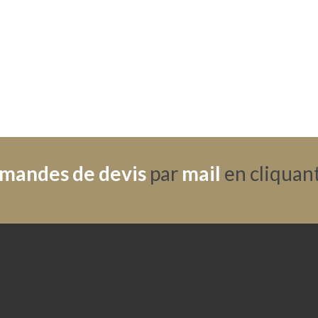
mandes de devis
par
mail
en cliquant 