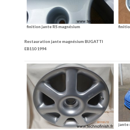
finition jante RS magnésium
finit
Restauration jante magnésium BUGATTI
EB110 1994
jante