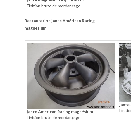
Finition brute de mordançage
Restauration jante Américan Racing
magnésium
jante
Finiti
jante Américan Racing magnésium
Finition brute de mordançage