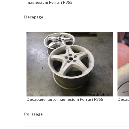
magnésium Ferrari F355
Décapage
Décapage jante magnésium Ferrari F355
Décap
Polissage