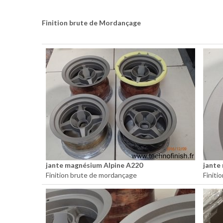
Finition brute de Mordançage
jante magnésium Alpine A220
jante
Finition brute de mordançage
Finiti