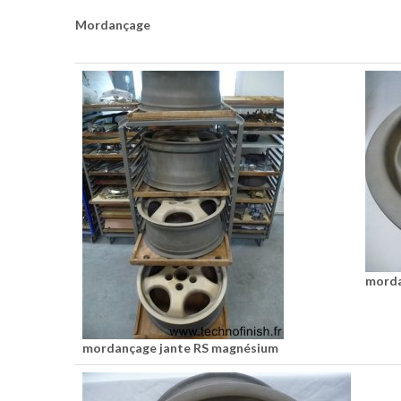
Mordançage
morda
mordançage jante RS magnésium