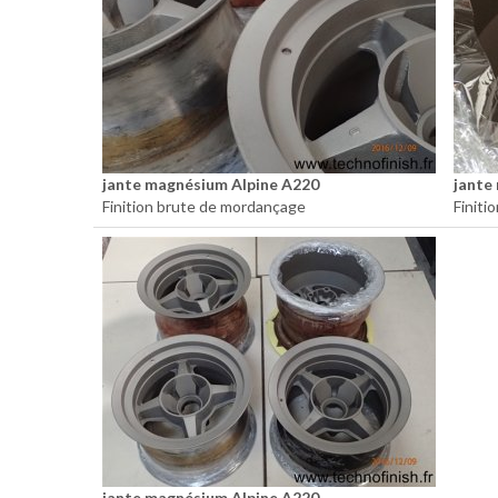
jante magnésium Alpine A220
jante
Finition brute de mordançage
Finiti
jante magnésium Alpine A220