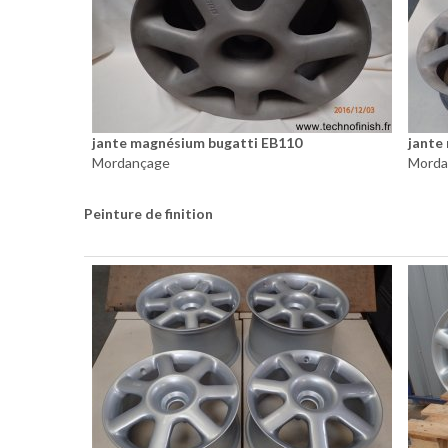
jante magnésium bugatti EB110
jante
Mordançage
Morda
Peinture de finition