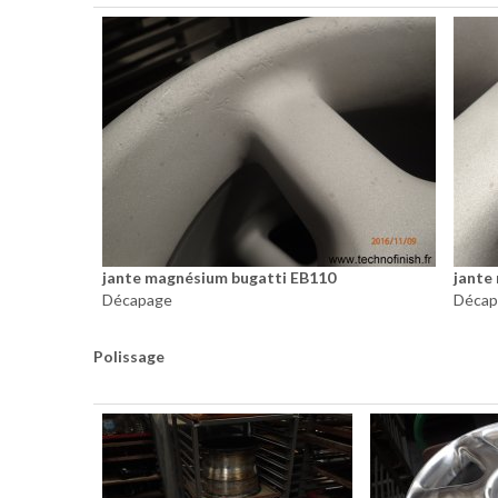
jante magnésium bugatti EB110
jante
Décapage
Décap
Polissage