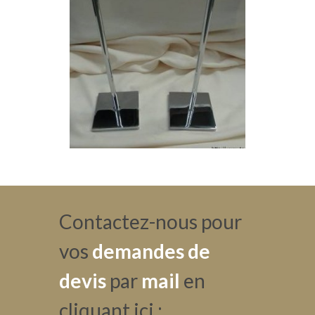
Contactez-nous pour
vos
demandes de
devis
par
mail
en
cliquant ici :