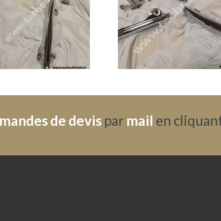
mandes de devis
par
mail
en cliquant 