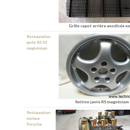
Grille capot arrière anodisée no
Restauration
jante RS 92
magnésium
finition jante RS magnésium
Restauration
moteur
Porsche