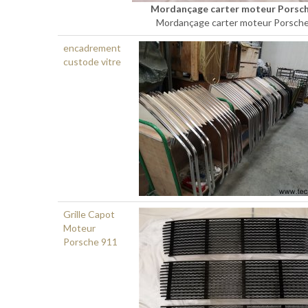
Mordançage carter moteur Porsc
Mordançage carter moteur Porsch
encadrement
custode vitre
Grille Capot
Moteur
Porsche 911