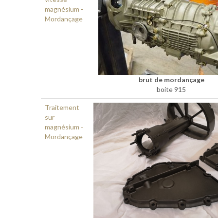
magnésium -
Mordançage
brut de mordançage
boite 915
Traitement
sur
magnésium -
Mordançage