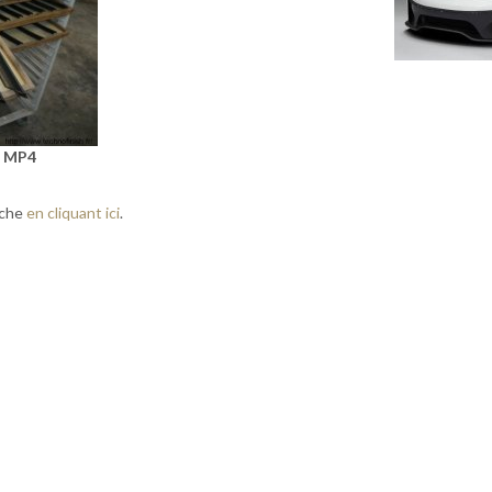
n MP4
sche
en cliquant ici
.