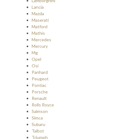
Lamborghini
Lancia
Mazda
Maserati
Matford
Mathis
Mercedes
Mercury
Mg
Opel
Osi
Panhard
Peugeot
Pontiac
Porsche
Renault
Rolls Royce
Salmson
Simca
Subaru
Talbot
Triumph